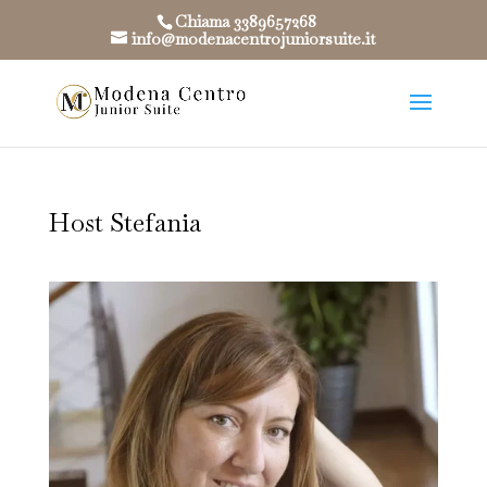
Chiama 3389657268
info@modenacentrojuniorsuite.it
Host Stefania