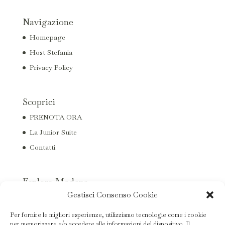
Navigazione
Homepage
Host Stefania
Privacy Policy
Scoprici
PRENOTA ORA
La Junior Suite
Contatti
Esplora Modena
Gestisci Consenso Cookie
Guida turistica
Mostre e Musei
Per fornire le migliori esperienze, utilizziamo tecnologie come i cookie
per memorizzare e/o accedere alle informazioni del dispositivo. Il